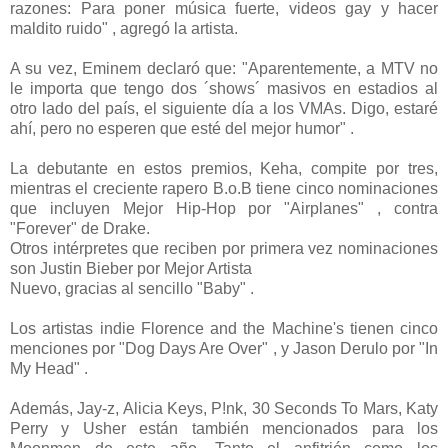
razones: Para poner música fuerte, videos gay y hacer
maldito ruido" , agregó la artista.
A su vez, Eminem declaró que: "Aparentemente, a MTV no
le importa que tengo dos ´shows´ masivos en estadios al
otro lado del país, el siguiente día a los VMAs. Digo, estaré
ahí, pero no esperen que esté del mejor humor" .
La debutante en estos premios, Keha, compite por tres,
mientras el creciente rapero B.o.B tiene cinco nominaciones
que incluyen Mejor Hip-Hop por "Airplanes" , contra
"Forever" de Drake.
Otros intérpretes que reciben por primera vez nominaciones
son Justin Bieber por Mejor Artista
Nuevo, gracias al sencillo "Baby" .
Los artistas indie Florence and the Machine's tienen cinco
menciones por "Dog Days Are Over" , y Jason Derulo por "In
My Head" .
Además, Jay-z, Alicia Keys, P!nk, 30 Seconds To Mars, Katy
Perry y Usher están también mencionados para los